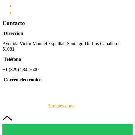
Academia
Contacto
Contacto
Dirección
Avenida Victor Manuel Espaillat, Santiago De Los Caballeros
51081
Teléfono
+1 (829) 584-7600
Correo electrónico
info@forcaprof.com
FORCAPROF
| Todos los derechos reservados 2023. Diseño y
programación web por
3mentes.com