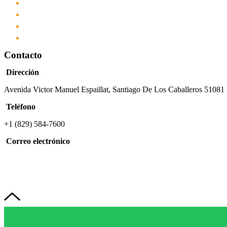
Cursos
Servicios
Academia
Contacto
Contacto
Dirección
Avenida Victor Manuel Espaillat, Santiago De Los Caballeros 51081
Teléfono
+1 (829) 584-7600
Correo electrónico
info@forcaprof.com
FORCAPROF
| Todos los derechos reservados 2023. Diseño y pr