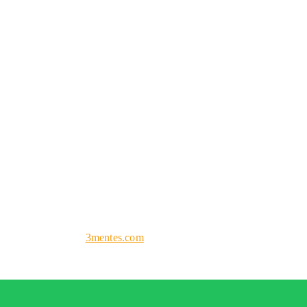
ogramación web por
3mentes.com