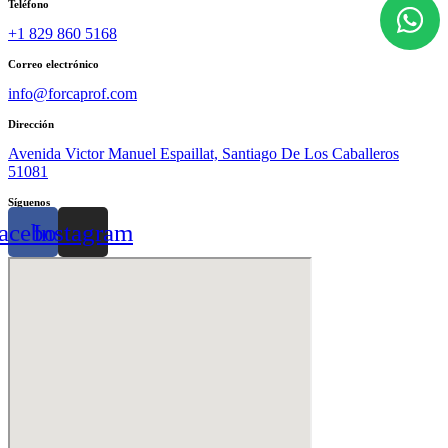
Teléfono
+1 829 860 5168
Correo electrónico
info@forcaprof.com
Dirección
Avenida Victor Manuel Espaillat, Santiago De Los Caballeros
51081
Síguenos
acebook
Instagram