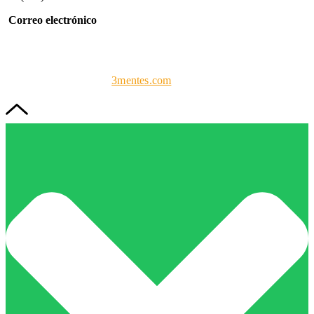
Correo electrónico
info@forcaprof.com
FORCAPROF
| Todos los derechos reservados 2023. Diseño y
programación web por
3mentes.com