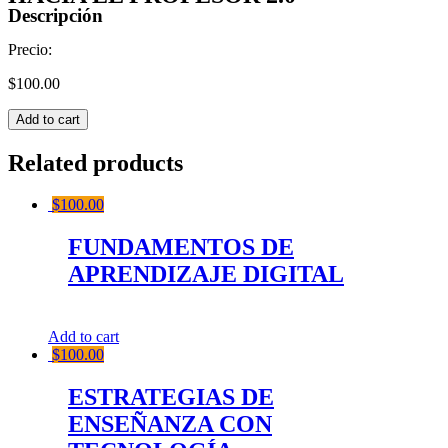
Descripción
Precio:
$
100.00
HACIA
Add to cart
EL
PROFESOR
Related products
2.0
quantity
$
100.00
FUNDAMENTOS DE
APRENDIZAJE DIGITAL
Add to cart
$
100.00
ESTRATEGIAS DE
ENSEÑANZA CON