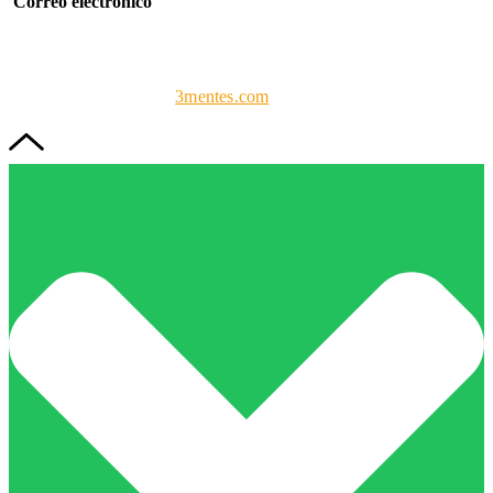
Correo electrónico
info@forcaprof.com
FORCAPROF
| Todos los derechos reservados 2023. Diseño y
programación web por
3mentes.com