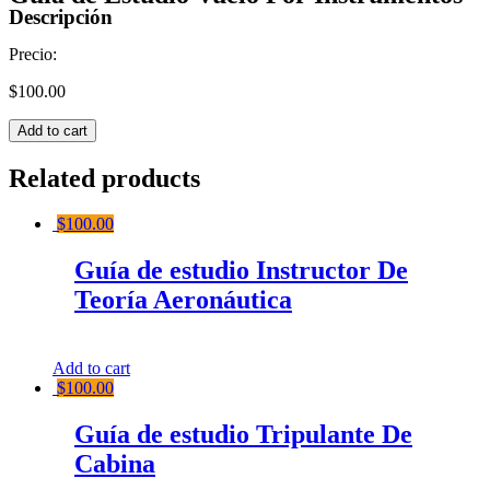
Descripción
Precio:
$
100.00
Guía
Add to cart
de
Estudio
Related products
Vuelo
Por
$
100.00
Instrumentos
quantity
Guía de estudio Instructor De
Teoría Aeronáutica
Add to cart
$
100.00
Guía de estudio Tripulante De
Cabina