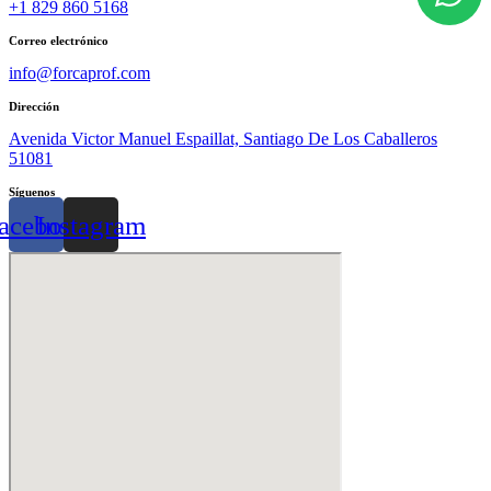
+1 829 860 5168
Correo electrónico
info@forcaprof.com
Dirección
Avenida Victor Manuel Espaillat, Santiago De Los Caballeros
51081
Síguenos
acebook
Instagram