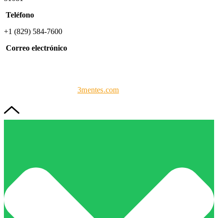
Teléfono
+1 (829) 584-7600
Correo electrónico
info@forcaprof.com
FORCAPROF
| Todos los derechos reservados 2023. Diseño y
programación web por
3mentes.com