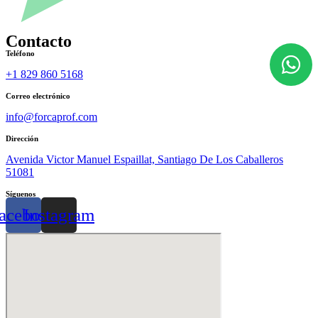
Contacto
Teléfono
+1 829 860 5168
Correo electrónico
info@forcaprof.com
Dirección
Avenida Victor Manuel Espaillat, Santiago De Los Caballeros
51081
Síguenos
acebook
Instagram