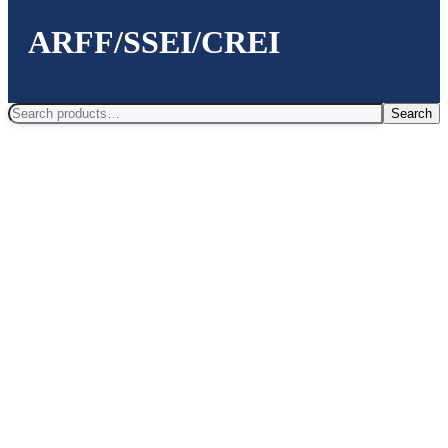
ARFF/SSEI/CREI
Search
Search
for: